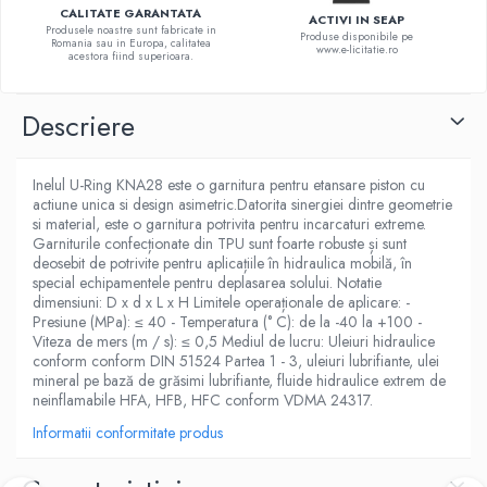
CALITATE GARANTATA
ACTIVI IN SEAP
Produsele noastre sunt fabricate in
Produse disponibile pe
Romania sau in Europa, calitatea
www.e-licitatie.ro
acestora fiind superioara.
Descriere
Inelul U-Ring KNA28 este o garnitura pentru etansare piston cu
actiune unica si design asimetric.Datorita sinergiei dintre geometrie
si material, este o garnitura potrivita pentru incarcaturi extreme.
Garniturile confecționate din TPU sunt foarte robuste și sunt
deosebit de potrivite pentru aplicațiile în hidraulica mobilă, în
special echipamentele pentru deplasarea solului. Notatie
dimensiuni: D x d x L x H Limitele operaționale de aplicare: -
Presiune (MPa): ≤ 40 - Temperatura (° C): de la -40 la +100 -
Viteza de mers (m / s): ≤ 0,5 Mediul de lucru: Uleiuri hidraulice
conform conform DIN 51524 Partea 1 - 3, uleiuri lubrifiante, ulei
mineral pe bază de grăsimi lubrifiante, fluide hidraulice extrem de
neinflamabile HFA, HFB, HFC conform VDMA 24317.
Informatii conformitate produs