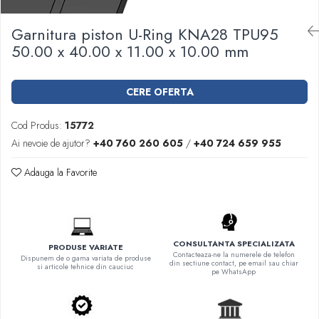
Garnituri racord filetat
Garnitura piston U-Ring KNA28 TPU95
Garnituri tip flanse
50.00 x 40.00 x 11.00 x 10.00 mm
Pentru etansari cu gauri de trecere a
prezoanelor (full face) conform DIN
86071
Pentru flanse plate cu umar (RF) conform
CERE OFERTA
DIN 2690
Cod Produs:
15772
Ai nevoie de ajutor?
+40 760 260 605
/
+40 724 659 955
Adauga la Favorite
CONSULTANTA SPECIALIZATA
PRODUSE VARIATE
Contacteaza-ne la numerele de telefon
Dispunem de o gama variata de produse
din sectiune contact, pe email sau chiar
si articole tehnice din cauciuc
pe WhatsApp