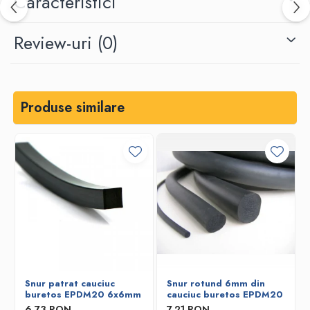
Caracteristici
Review-uri
(0)
Produse similare
Snur patrat cauciuc
Snur rotund 6mm din
buretos EPDM20 6x6mm
cauciuc buretos EPDM20
6,73 RON
7,21 RON