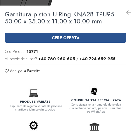
Garnituri racord filetat
Garnitura piston U-Ring KNA28 TPU95
Garnituri tip flanse
50.00 x 35.00 x 11.00 x 10.00 mm
Pentru etansari cu gauri de trecere a
prezoanelor (full face) conform DIN
86071
Pentru flanse plate cu umar (RF) conform
CERE OFERTA
DIN 2690
Cod Produs:
15771
Ai nevoie de ajutor?
+40 760 260 605
/
+40 724 659 955
Adauga la Favorite
CONSULTANTA SPECIALIZATA
PRODUSE VARIATE
Contacteaza-ne la numerele de telefon
Dispunem de o gama variata de produse
din sectiune contact, pe email sau chiar
si articole tehnice din cauciuc
pe WhatsApp