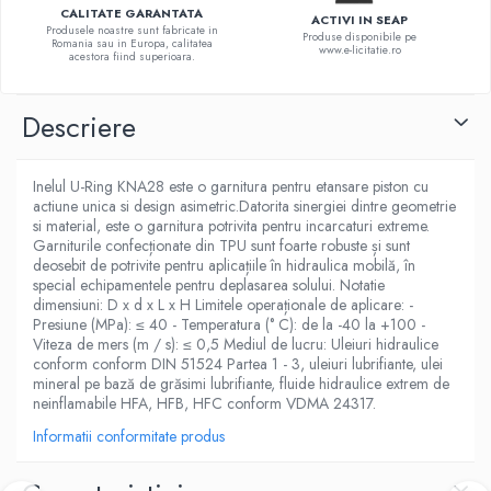
CALITATE GARANTATA
ACTIVI IN SEAP
Produsele noastre sunt fabricate in
Produse disponibile pe
Romania sau in Europa, calitatea
www.e-licitatie.ro
acestora fiind superioara.
Descriere
Inelul U-Ring KNA28 este o garnitura pentru etansare piston cu
actiune unica si design asimetric.Datorita sinergiei dintre geometrie
si material, este o garnitura potrivita pentru incarcaturi extreme.
Garniturile confecționate din TPU sunt foarte robuste și sunt
deosebit de potrivite pentru aplicațiile în hidraulica mobilă, în
special echipamentele pentru deplasarea solului. Notatie
dimensiuni: D x d x L x H Limitele operaționale de aplicare: -
Presiune (MPa): ≤ 40 - Temperatura (° C): de la -40 la +100 -
Viteza de mers (m / s): ≤ 0,5 Mediul de lucru: Uleiuri hidraulice
conform conform DIN 51524 Partea 1 - 3, uleiuri lubrifiante, ulei
mineral pe bază de grăsimi lubrifiante, fluide hidraulice extrem de
neinflamabile HFA, HFB, HFC conform VDMA 24317.
Informatii conformitate produs