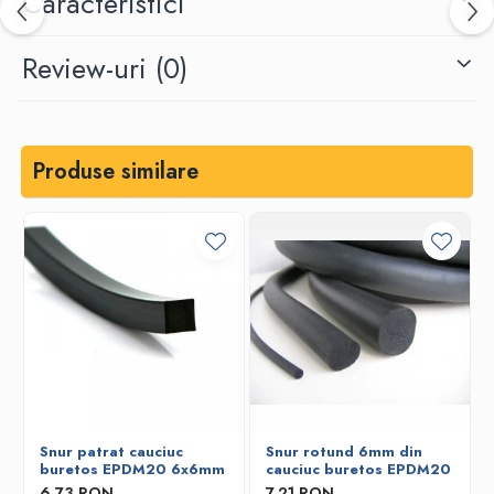
Caracteristici
Review-uri
(0)
Produse similare
Snur patrat cauciuc
Snur rotund 6mm din
buretos EPDM20 6x6mm
cauciuc buretos EPDM20
6,73 RON
7,21 RON