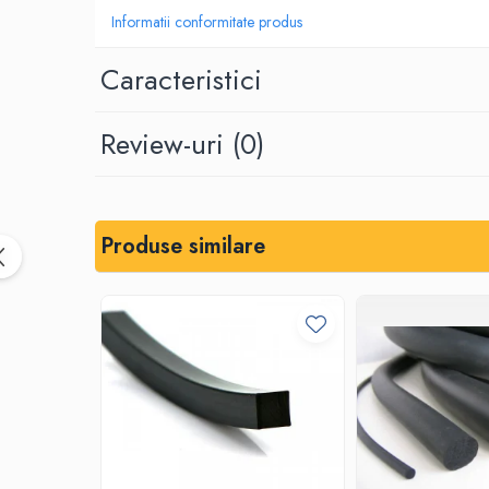
Informatii conformitate produs
Placi din cauciuc spongios
EPDM Spongios
Caracteristici
Placi din Marsit si Grafit
Marsit (clingherit)
Review-uri
(0)
Covoare cauciuc antiderapant
Covor din granule de cauciuc
Protectie la electrocutare
Covor electroizolant
Produse similare
Carton electroizolant - Prespan
Aparate reazem din neopren
Adeziv lipire/reparare cauciuc
Benzi transportoare
Banda transportoare din cauciuc
Placa cauciucare tamburi
Racleti benzi transportoare