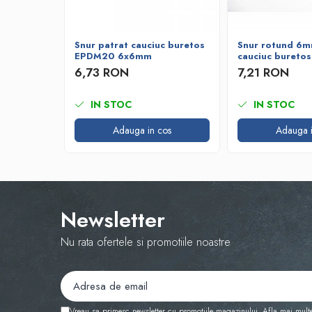
Bare de impact
Razuitoare lame zapada
Produse Siguranta Traficului
Snur patrat cauciuc buretos
Snur rotund 6m
EPDM20 6x6mm
cauciuc bureto
Stalpi pietonali
6,73 RON
7,21 RON
Conuri reflectorizante
Limitatore de viteza
IN STOC
IN STOC
Covorase de intrare
Adauga in cos
Adauga i
Cuplaje elastice
Tip N-EUPEX
Promotii
Newsletter
Nu rata ofertele si promotiile noastre
Vreau sa primesc newsletter cu promotiile magazinului. Afla mai mult