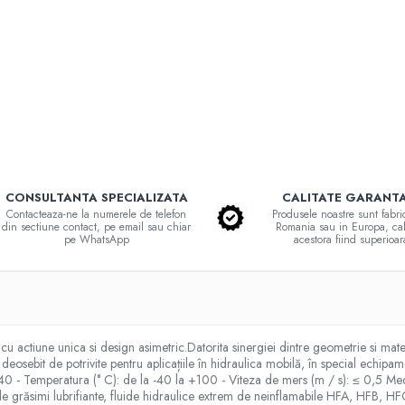
CONSULTANTA SPECIALIZATA
CALITATE GARANT
Contacteaza-ne la numerele de telefon
Produsele noastre sunt fabri
din sectiune contact, pe email sau chiar
Romania sau in Europa, cal
pe WhatsApp
acestora fiind superioar
u actiune unica si design asimetric.Datorita sinergiei dintre geometrie si materi
deosebit de potrivite pentru aplicațiile în hidraulica mobilă, în special echipa
≤ 40 - Temperatura (° C): de la -40 la +100 - Viteza de mers (m / s): ≤ 0,5 M
ză de grăsimi lubrifiante, fluide hidraulice extrem de neinflamabile HFA, HF