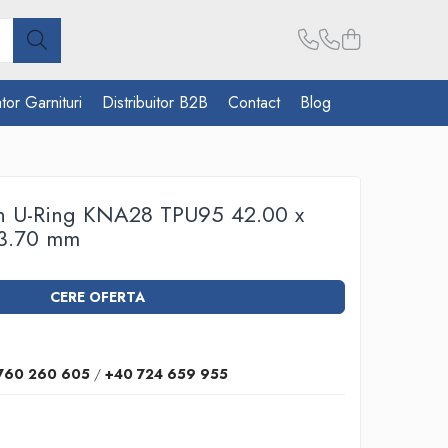
tor Garnituri
Distribuitor B2B
Contact
Blog
on U-Ring KNA28 TPU95 42.00 x
 3.70 mm
CERE OFERTA
760 260 605
/
+40 724 659 955