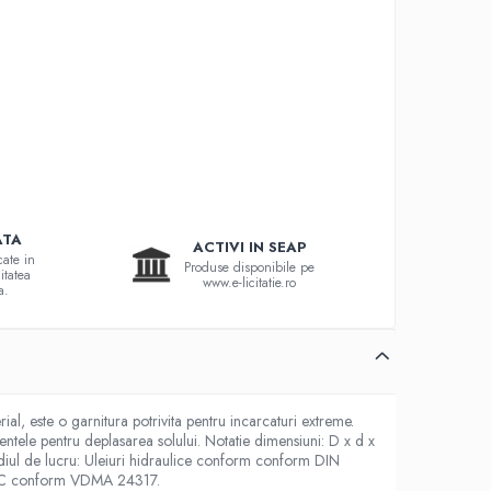
ATA
ACTIVI IN SEAP
cate in
Produse disponibile pe
itatea
www.e-licitatie.ro
a.
al, este o garnitura potrivita pentru incarcaturi extreme.
mentele pentru deplasarea solului. Notatie dimensiuni: D x d x
ediul de lucru: Uleiuri hidraulice conform conform DIN
B, HFC conform VDMA 24317.