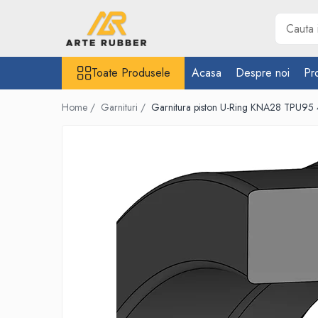
Toate Produsele
Toate Produsele
Acasa
Despre noi
Pr
Garnituri
Inel O-Ring
Home /
Garnituri /
Garnitura piston U-Ring KNA28 TPU95 
Inele X-Ring
Etansare piston hidraulic
Profile din cauciuc
Snur din cauciuc
Cauciuc NBR (rezistent la uleiuri)
Cauciuc siliconic (MVQ)
Cauciuc EPDM spongios
Cauciuc Viton (FKM/FPM)
Cauciuc silicon spongios
Garnituri din cauciuc cu metal