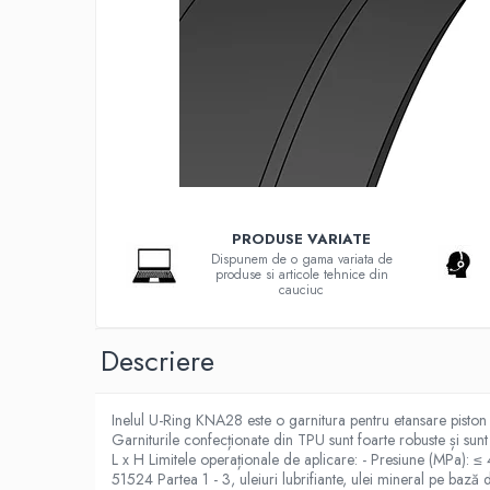
G-S-W Apa potabila
Garnituri racorduri
Garnituri racord filetat
Garnituri tip flanse
Pentru etansari cu gauri de trecere a
prezoanelor (full face) conform DIN
86071
Pentru flanse plate cu umar (RF) conform
DIN 2690
Placi tehnice din cauciuc
PRODUSE VARIATE
Cauciuc SBR (uz general)
Dispunem de o gama variata de
produse si articole tehnice din
Cauciuc EPDM
cauciuc
Cauciuc NBR (rezistent la uleiuri)
Descriere
Cauciuc siliconic (MVQ)
Cauciuc CR (Neopren)
Inelul U-Ring KNA28 este o garnitura pentru etansare piston c
Cauciuc fluorurat (FKM / FPM /
Garniturile confecționate din TPU sunt foarte robuste și sunt 
Viton)
L x H Limitele operaționale de aplicare: - Presiune (MPa): 
51524 Partea 1 - 3, uleiuri lubrifiante, ulei mineral pe ba
Poliuretan (PU)