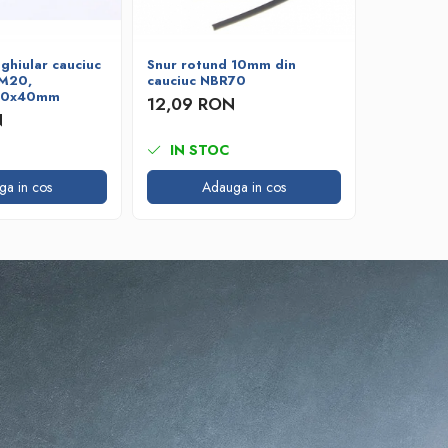
ghiular cauciuc
Snur rotund 10mm din
Snur rot
DM20,
cauciuc NBR70
cauciuc 
 10x40mm
12,09 RON
4,73 R
N
IN STOC
IN ST
ga in cos
Adauga in cos
A