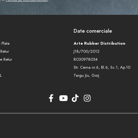
Date comerciale
 Plata
Arte Rubber Distribution
 Retur
J18/700/2012
e Retur
RO30978054
Str. Cerna nr.6, Bl.6, Sc.1, Ap.10
L
Targu Jiu, Gorj