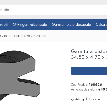
omotii
O-Ringuri vulcanizate
Garnituri plate decupate
Calcula
42.00 x 34.50 x 4.70 x 3.70 mm
Garnitura pist
34.50 x 4.70 x
Cod Produs:
168626
Ai nevoie de ajutor?
+40 
Adauga la Favorite