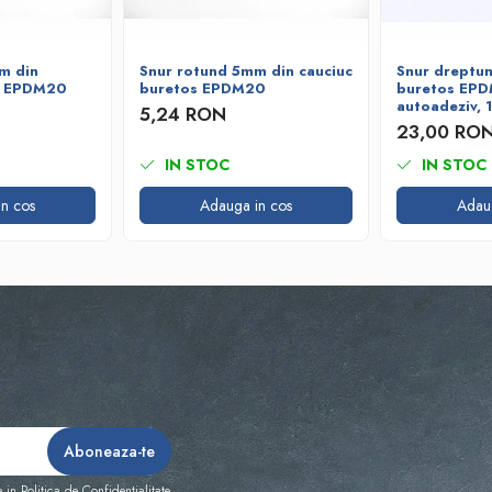
m din
Snur rotund 5mm din cauciuc
Snur dreptun
s EPDM20
buretos EPDM20
buretos EP
autoadeziv,
5,24 RON
23,00 RO
IN STOC
IN STOC
n cos
Adauga in cos
Adau
e in
Politica de Confidentialitate