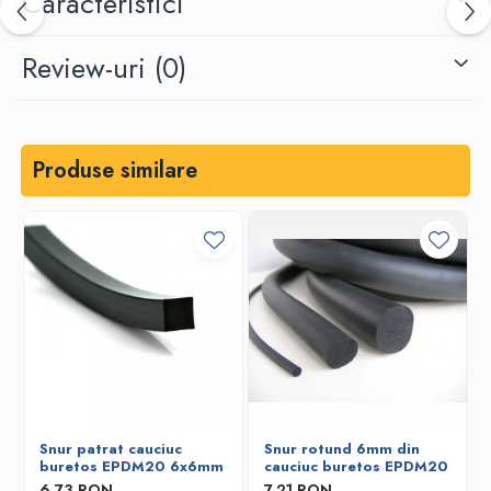
Caracteristici
Review-uri
(0)
Produse similare
Snur patrat cauciuc
Snur rotund 6mm din
buretos EPDM20 6x6mm
cauciuc buretos EPDM20
6,73 RON
7,21 RON