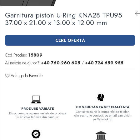
Garnituri racord filetat
Garnitura piston U-Ring KNA28 TPU95
Garnituri tip flanse
37.00 x 21.00 x 13.00 x 12.00 mm
Pentru etansari cu gauri de trecere a
prezoanelor (full face) conform DIN
86071
Pentru flanse plate cu umar (RF) conform
CERE OFERTA
DIN 2690
Cod Produs:
15809
Ai nevoie de ajutor?
+40 760 260 605
/
+40 724 659 955
Adauga la Favorite
CONSULTANTA SPECIALIZATA
PRODUSE VARIATE
Contacteaza-ne la numerele de telefon
Dispunem de o gama variata de produse
din sectiune contact, pe email sau chiar
si articole tehnice din cauciuc
pe WhatsApp