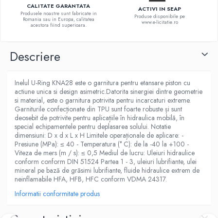
CALITATE GARANTATA
ACTIVI IN SEAP
Produsele noastre sunt fabricate in
Produse disponibile pe
Romania sau in Europa, calitatea
www.e-licitatie.ro
acestora fiind superioara.
Descriere
Inelul U-Ring KNA28 este o garnitura pentru etansare piston cu
actiune unica si design asimetric.Datorita sinergiei dintre geometrie
si material, este o garnitura potrivita pentru incarcaturi extreme.
Garniturile confecționate din TPU sunt foarte robuste și sunt
deosebit de potrivite pentru aplicațiile în hidraulica mobilă, în
special echipamentele pentru deplasarea solului. Notatie
dimensiuni: D x d x L x H Limitele operaționale de aplicare: -
Presiune (MPa): ≤ 40 - Temperatura (° C): de la -40 la +100 -
Viteza de mers (m / s): ≤ 0,5 Mediul de lucru: Uleiuri hidraulice
conform conform DIN 51524 Partea 1 - 3, uleiuri lubrifiante, ulei
mineral pe bază de grăsimi lubrifiante, fluide hidraulice extrem de
neinflamabile HFA, HFB, HFC conform VDMA 24317.
Informatii conformitate produs