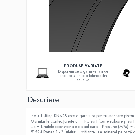
G-S-W Apa potabila
Garnituri racorduri
Garnituri racord filetat
Garnituri tip flanse
Pentru etansari cu gauri de trecere a
prezoanelor (full face) conform DIN
86071
Pentru flanse plate cu umar (RF) conform
DIN 2690
Placi tehnice din cauciuc
PRODUSE VARIATE
Cauciuc SBR (uz general)
Dispunem de o gama variata de
produse si articole tehnice din
Cauciuc EPDM
cauciuc
Cauciuc NBR (rezistent la uleiuri)
Descriere
Cauciuc siliconic (MVQ)
Cauciuc CR (Neopren)
Inelul U-Ring KNA28 este o garnitura pentru etansare piston c
Cauciuc fluorurat (FKM / FPM /
Garniturile confecționate din TPU sunt foarte robuste și sunt 
Viton)
L x H Limitele operaționale de aplicare: - Presiune (MPa): 
51524 Partea 1 - 3, uleiuri lubrifiante, ulei mineral pe ba
Poliuretan (PU)