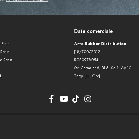
Date comerciale
 Plata
Arte Rubber Distribution
 Retur
J18/700/2012
e Retur
RO30978054
Str. Cerna nr.6, Bl.6, Sc.1, Ap.10
L
Targu Jiu, Gorj