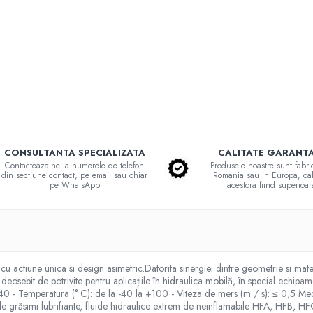
CONSULTANTA SPECIALIZATA
CALITATE GARANT
Contacteaza-ne la numerele de telefon
Produsele noastre sunt fabri
din sectiune contact, pe email sau chiar
Romania sau in Europa, cal
pe WhatsApp
acestora fiind superioar
u actiune unica si design asimetric.Datorita sinergiei dintre geometrie si materi
deosebit de potrivite pentru aplicațiile în hidraulica mobilă, în special echipa
≤ 40 - Temperatura (° C): de la -40 la +100 - Viteza de mers (m / s): ≤ 0,5 M
ză de grăsimi lubrifiante, fluide hidraulice extrem de neinflamabile HFA, HF