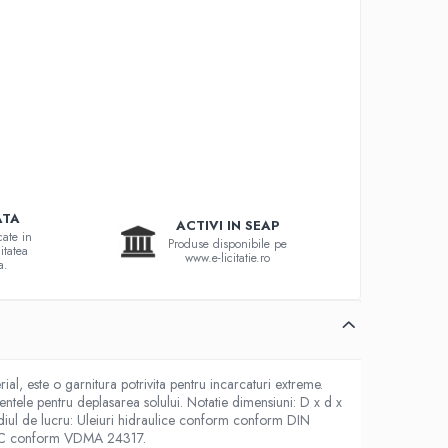
ATA
ACTIVI IN SEAP
cate in
Produse disponibile pe
itatea
www.e-licitatie.ro
a.
al, este o garnitura potrivita pentru incarcaturi extreme.
mentele pentru deplasarea solului. Notatie dimensiuni: D x d x
ediul de lucru: Uleiuri hidraulice conform conform DIN
B, HFC conform VDMA 24317.