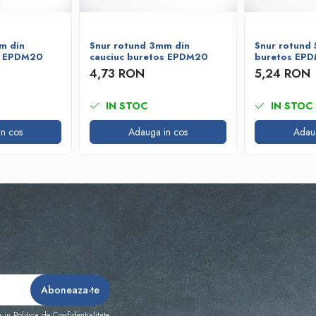
m din
Snur rotund 3mm din
Snur rotund 
s EPDM20
cauciuc buretos EPDM20
buretos EP
4,73 RON
5,24 RON
IN STOC
IN STOC
n cos
Adauga in cos
Adau
e in
Politica de Confidentialitate