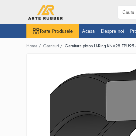
Toate Produsele
Toate Produsele
Acasa
Despre noi
Pr
Garnituri
Inel O-Ring
Home /
Garnituri /
Garnitura piston U-Ring KNA28 TPU95
Inele X-Ring
Etansare piston hidraulic
Profile din cauciuc
Snur din cauciuc
Cauciuc NBR (rezistent la uleiuri)
Cauciuc siliconic (MVQ)
Cauciuc EPDM spongios
Cauciuc Viton (FKM/FPM)
Cauciuc silicon spongios
Garnituri din cauciuc cu metal