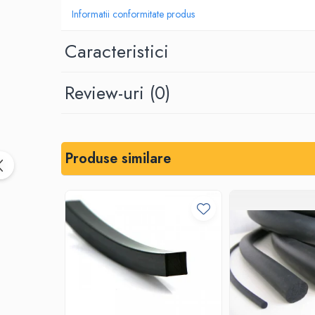
Informatii conformitate produs
Placi din cauciuc spongios
EPDM Spongios
Caracteristici
Placi din Marsit si Grafit
Marsit (clingherit)
Review-uri
(0)
Covoare cauciuc antiderapant
Covor din granule de cauciuc
Protectie la electrocutare
Covor electroizolant
Produse similare
Carton electroizolant - Prespan
Aparate reazem din neopren
Adeziv lipire/reparare cauciuc
Benzi transportoare
Banda transportoare din cauciuc
Placa cauciucare tamburi
Racleti benzi transportoare