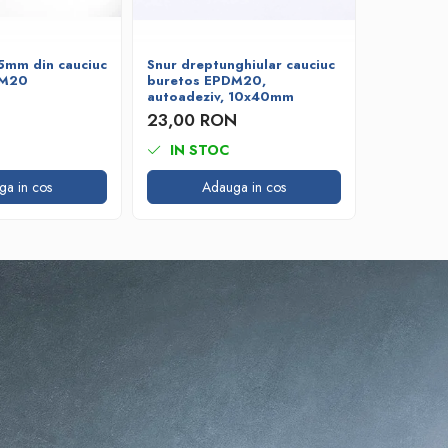
5mm din cauciuc
Snur dreptunghiular cauciuc
Snur rot
DM20
buretos EPDM20,
cauciuc 
autoadeziv, 10x40mm
12,09 
23,00 RON
IN STOC
IN ST
ga in cos
Adauga in cos
A