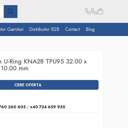
tor Garnituri
Distribuitor B2B
Contact
Blog
on U-Ring KNA28 TPU95 32.00 x
x 10.00 mm
CERE OFERTA
760 260 605
/
+40 724 659 955