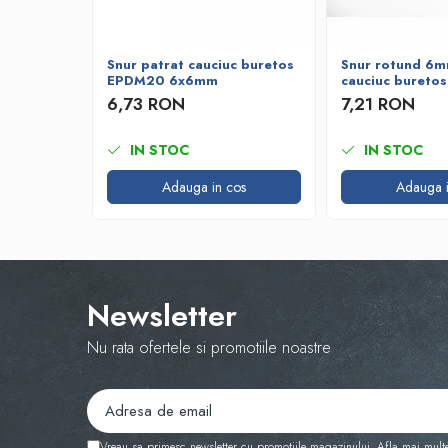
Bare de impact
Razuitoare lame zapada
Produse Siguranta Traficului
Snur patrat cauciuc buretos
Snur rotund 6m
EPDM20 6x6mm
cauciuc bureto
Stalpi pietonali
6,73 RON
7,21 RON
Conuri reflectorizante
Limitatore de viteza
IN STOC
IN STOC
Covorase de intrare
Adauga in cos
Adauga i
Cuplaje elastice
Tip N-EUPEX
Promotii
Newsletter
Nu rata ofertele si promotiile noastre
Vreau sa primesc newsletter cu promotiile magazinului. Afla mai mult