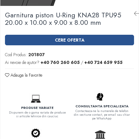
Garnituri racord filetat
Garnitura piston U-Ring KNA28 TPU95
Garnituri tip flanse
20.00 x 10.00 x 9.00 x 8.00 mm
Pentru etansari cu gauri de trecere a
prezoanelor (full face) conform DIN
86071
Pentru flanse plate cu umar (RF) conform
CERE OFERTA
DIN 2690
Cod Produs:
201807
Ai nevoie de ajutor?
+40 760 260 605
/
+40 724 659 955
Adauga la Favorite
CONSULTANTA SPECIALIZATA
PRODUSE VARIATE
Contacteaza-ne la numerele de telefon
Dispunem de o gama variata de produse
din sectiune contact, pe email sau chiar
si articole tehnice din cauciuc
pe WhatsApp