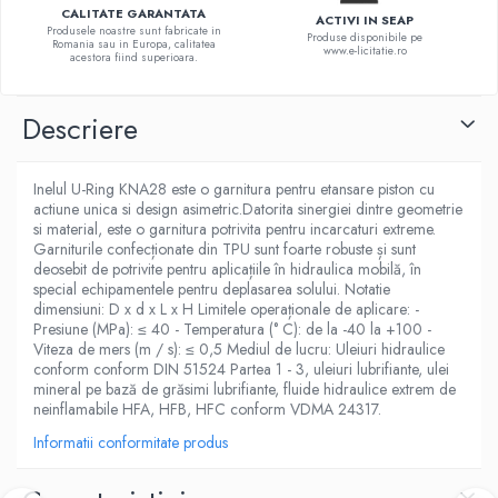
CALITATE GARANTATA
ACTIVI IN SEAP
Produsele noastre sunt fabricate in
Produse disponibile pe
Romania sau in Europa, calitatea
www.e-licitatie.ro
acestora fiind superioara.
Descriere
Inelul U-Ring KNA28 este o garnitura pentru etansare piston cu
actiune unica si design asimetric.Datorita sinergiei dintre geometrie
si material, este o garnitura potrivita pentru incarcaturi extreme.
Garniturile confecționate din TPU sunt foarte robuste și sunt
deosebit de potrivite pentru aplicațiile în hidraulica mobilă, în
special echipamentele pentru deplasarea solului. Notatie
dimensiuni: D x d x L x H Limitele operaționale de aplicare: -
Presiune (MPa): ≤ 40 - Temperatura (° C): de la -40 la +100 -
Viteza de mers (m / s): ≤ 0,5 Mediul de lucru: Uleiuri hidraulice
conform conform DIN 51524 Partea 1 - 3, uleiuri lubrifiante, ulei
mineral pe bază de grăsimi lubrifiante, fluide hidraulice extrem de
neinflamabile HFA, HFB, HFC conform VDMA 24317.
Informatii conformitate produs