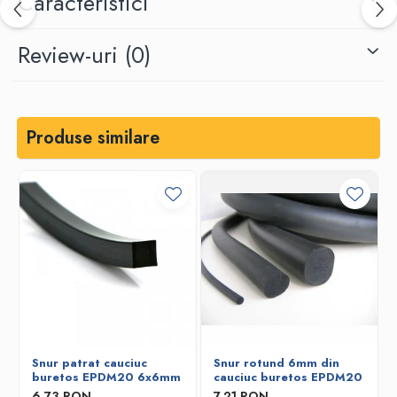
Caracteristici
Review-uri
(0)
Produse similare
Snur patrat cauciuc
Snur rotund 6mm din
buretos EPDM20 6x6mm
cauciuc buretos EPDM20
6,73 RON
7,21 RON