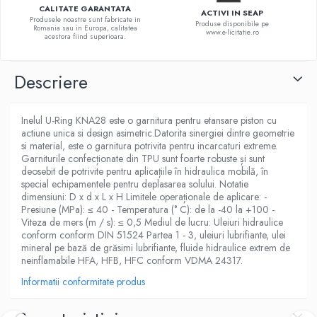
CALITATE GARANTATA
ACTIVI IN SEAP
Produsele noastre sunt fabricate in
Produse disponibile pe
Romania sau in Europa, calitatea
www.e-licitatie.ro
acestora fiind superioara.
Descriere
Inelul U-Ring KNA28 este o garnitura pentru etansare piston cu
actiune unica si design asimetric.Datorita sinergiei dintre geometrie
si material, este o garnitura potrivita pentru incarcaturi extreme.
Garniturile confecționate din TPU sunt foarte robuste și sunt
deosebit de potrivite pentru aplicațiile în hidraulica mobilă, în
special echipamentele pentru deplasarea solului. Notatie
dimensiuni: D x d x L x H Limitele operaționale de aplicare: -
Presiune (MPa): ≤ 40 - Temperatura (° C): de la -40 la +100 -
Viteza de mers (m / s): ≤ 0,5 Mediul de lucru: Uleiuri hidraulice
conform conform DIN 51524 Partea 1 - 3, uleiuri lubrifiante, ulei
mineral pe bază de grăsimi lubrifiante, fluide hidraulice extrem de
neinflamabile HFA, HFB, HFC conform VDMA 24317.
Informatii conformitate produs