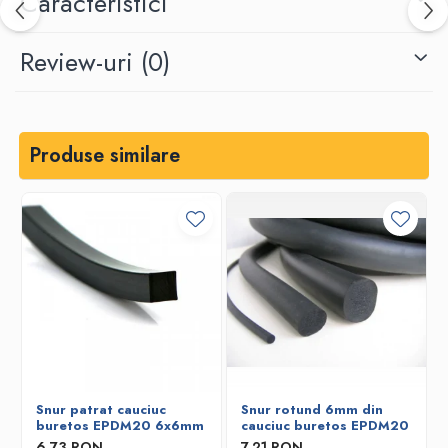
Caracteristici
Review-uri
(0)
Produse similare
Snur patrat cauciuc
Snur rotund 6mm din
buretos EPDM20 6x6mm
cauciuc buretos EPDM20
6,73 RON
7,21 RON