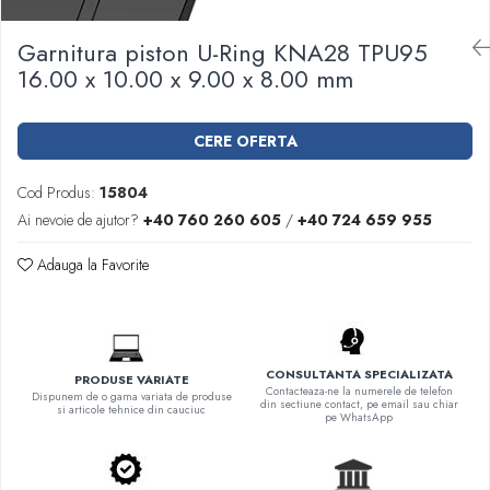
Garnituri racord filetat
Garnitura piston U-Ring KNA28 TPU95
Garnituri tip flanse
16.00 x 10.00 x 9.00 x 8.00 mm
Pentru etansari cu gauri de trecere a
prezoanelor (full face) conform DIN
86071
Pentru flanse plate cu umar (RF) conform
CERE OFERTA
DIN 2690
Cod Produs:
15804
Ai nevoie de ajutor?
+40 760 260 605
/
+40 724 659 955
Adauga la Favorite
CONSULTANTA SPECIALIZATA
PRODUSE VARIATE
Contacteaza-ne la numerele de telefon
Dispunem de o gama variata de produse
din sectiune contact, pe email sau chiar
si articole tehnice din cauciuc
pe WhatsApp