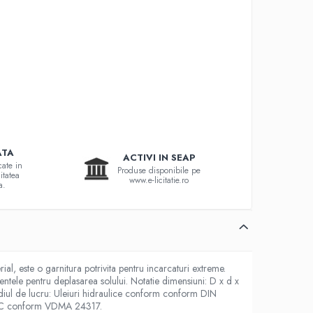
ATA
ACTIVI IN SEAP
cate in
Produse disponibile pe
itatea
www.e-licitatie.ro
a.
al, este o garnitura potrivita pentru incarcaturi extreme.
mentele pentru deplasarea solului. Notatie dimensiuni: D x d x
ediul de lucru: Uleiuri hidraulice conform conform DIN
B, HFC conform VDMA 24317.