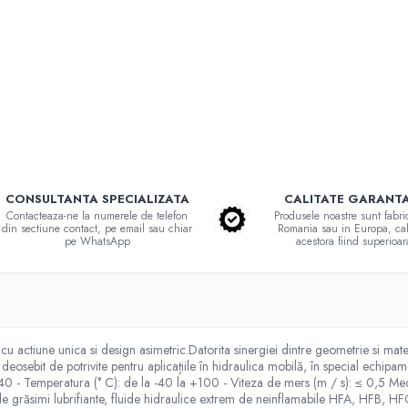
CONSULTANTA SPECIALIZATA
CALITATE GARANT
Contacteaza-ne la numerele de telefon
Produsele noastre sunt fabri
din sectiune contact, pe email sau chiar
Romania sau in Europa, cal
pe WhatsApp
acestora fiind superioar
u actiune unica si design asimetric.Datorita sinergiei dintre geometrie si materi
deosebit de potrivite pentru aplicațiile în hidraulica mobilă, în special echipa
≤ 40 - Temperatura (° C): de la -40 la +100 - Viteza de mers (m / s): ≤ 0,5 M
ză de grăsimi lubrifiante, fluide hidraulice extrem de neinflamabile HFA, HF