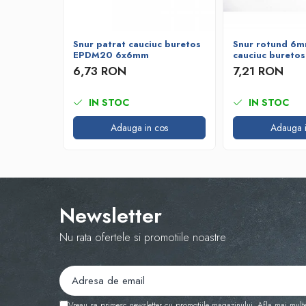
Bare de impact
Razuitoare lame zapada
Produse Siguranta Traficului
Snur patrat cauciuc buretos
Snur rotund 6m
EPDM20 6x6mm
cauciuc bureto
Stalpi pietonali
6,73 RON
7,21 RON
Conuri reflectorizante
Limitatore de viteza
IN STOC
IN STOC
Covorase de intrare
Adauga in cos
Adauga i
Cuplaje elastice
Tip N-EUPEX
Promotii
Newsletter
Nu rata ofertele si promotiile noastre
Vreau sa primesc newsletter cu promotiile magazinului. Afla mai mult