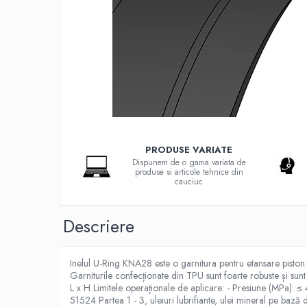
G-S-W Apa potabila
Garnituri racorduri
Garnituri racord filetat
Garnituri tip flanse
Pentru etansari cu gauri de trecere a
prezoanelor (full face) conform DIN
86071
Pentru flanse plate cu umar (RF) conform
DIN 2690
Placi tehnice din cauciuc
PRODUSE VARIATE
Cauciuc SBR (uz general)
Dispunem de o gama variata de
produse si articole tehnice din
Cauciuc EPDM
cauciuc
Cauciuc NBR (rezistent la uleiuri)
Descriere
Cauciuc siliconic (MVQ)
Cauciuc CR (Neopren)
Inelul U-Ring KNA28 este o garnitura pentru etansare piston c
Cauciuc fluorurat (FKM / FPM /
Garniturile confecționate din TPU sunt foarte robuste și sunt 
Viton)
L x H Limitele operaționale de aplicare: - Presiune (MPa): 
51524 Partea 1 - 3, uleiuri lubrifiante, ulei mineral pe ba
Poliuretan (PU)