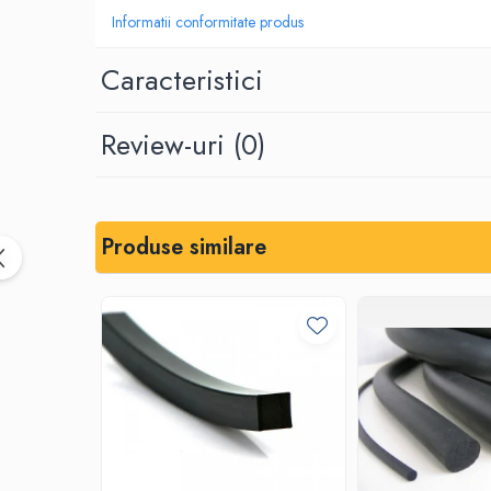
Informatii conformitate produs
Placi din cauciuc spongios
EPDM Spongios
Caracteristici
Placi din Marsit si Grafit
Marsit (clingherit)
Review-uri
(0)
Covoare cauciuc antiderapant
Covor din granule de cauciuc
Protectie la electrocutare
Covor electroizolant
Produse similare
Carton electroizolant - Prespan
Aparate reazem din neopren
Adeziv lipire/reparare cauciuc
Benzi transportoare
Banda transportoare din cauciuc
Placa cauciucare tamburi
Racleti benzi transportoare