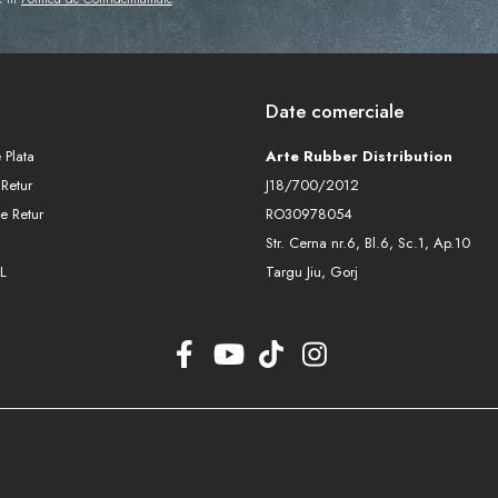
Date comerciale
 Plata
Arte Rubber Distribution
 Retur
J18/700/2012
e Retur
RO30978054
Str. Cerna nr.6, Bl.6, Sc.1, Ap.10
L
Targu Jiu, Gorj