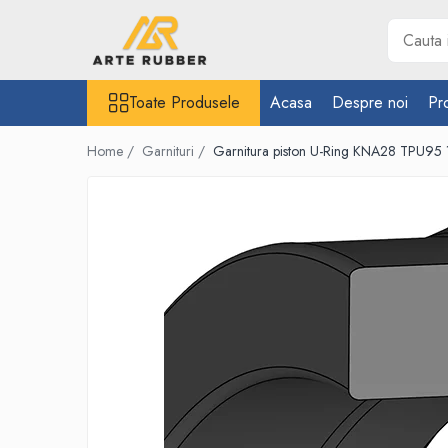
Toate Produsele
Toate Produsele
Acasa
Despre noi
Pr
Garnituri
Inel O-Ring
Home /
Garnituri /
Garnitura piston U-Ring KNA28 TPU95
Inele X-Ring
Etansare piston hidraulic
Profile din cauciuc
Snur din cauciuc
Cauciuc NBR (rezistent la uleiuri)
Cauciuc siliconic (MVQ)
Cauciuc EPDM spongios
Cauciuc Viton (FKM/FPM)
Cauciuc silicon spongios
Garnituri din cauciuc cu metal