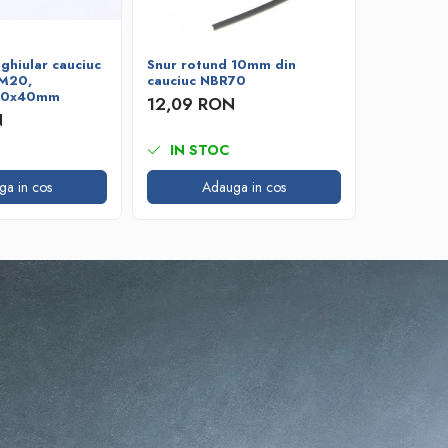
ghiular cauciuc
Snur rotund 10mm din
Snur rot
DM20,
cauciuc NBR70
cauciuc 
 10x40mm
12,09 RON
4,73 R
N
IN STOC
IN ST
ga in cos
Adauga in cos
A