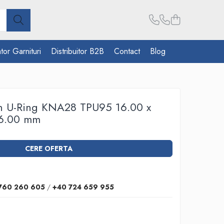
tor Garnituri
Distribuitor B2B
Contact
Blog
on U-Ring KNA28 TPU95 16.00 x
 6.00 mm
CERE OFERTA
760 260 605
/
+40 724 659 955