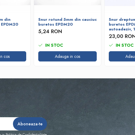
m din
Snur rotund 5mm din cauciuc
Snur dreptun
s EPDM20
buretos EPDM20
buretos EP
autoadeziv,
5,24 RON
23,00 RO
IN STOC
IN STOC
n cos
Adauga in cos
Adau
e in
Politica de Confidentialitate