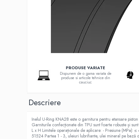
G-S-W Apa potabila
Garnituri racorduri
Garnituri racord filetat
Garnituri tip flanse
Pentru etansari cu gauri de trecere a
prezoanelor (full face) conform DIN
86071
Pentru flanse plate cu umar (RF) conform
DIN 2690
Placi tehnice din cauciuc
PRODUSE VARIATE
Cauciuc SBR (uz general)
Dispunem de o gama variata de
produse si articole tehnice din
Cauciuc EPDM
cauciuc
Cauciuc NBR (rezistent la uleiuri)
Descriere
Cauciuc siliconic (MVQ)
Cauciuc CR (Neopren)
Inelul U-Ring KNA28 este o garnitura pentru etansare piston c
Cauciuc fluorurat (FKM / FPM /
Garniturile confecționate din TPU sunt foarte robuste și sunt 
Viton)
L x H Limitele operaționale de aplicare: - Presiune (MPa): 
51524 Partea 1 - 3, uleiuri lubrifiante, ulei mineral pe ba
Poliuretan (PU)