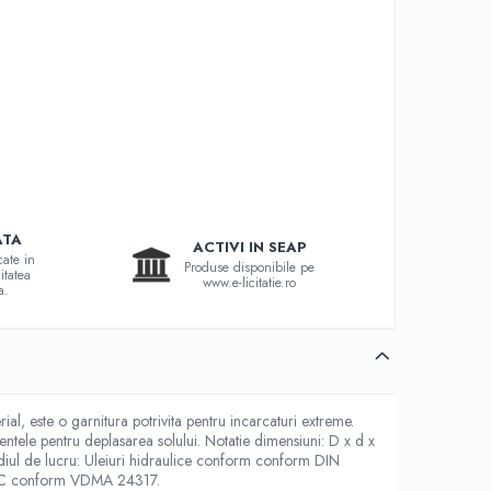
ATA
ACTIVI IN SEAP
cate in
Produse disponibile pe
itatea
www.e-licitatie.ro
a.
al, este o garnitura potrivita pentru incarcaturi extreme.
mentele pentru deplasarea solului. Notatie dimensiuni: D x d x
ediul de lucru: Uleiuri hidraulice conform conform DIN
B, HFC conform VDMA 24317.