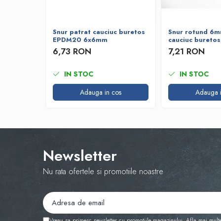
Bare de impact
Razuitoare lame zapada
Produse Siguranta Traficului
Snur patrat cauciuc buretos
Snur rotund 6m
EPDM20 6x6mm
cauciuc bureto
Stalpi pietonali
6,73 RON
7,21 RON
Conuri reflectorizante
Limitatore de viteza
IN STOC
IN STOC
Covorase de intrare
Adauga in cos
Adauga i
Cuplaje elastice
Tip N-EUPEX
Promotii
Newsletter
Nu rata ofertele si promotiile noastre
Vreau sa primesc newsletter cu promotiile magazinului. Afla mai mult