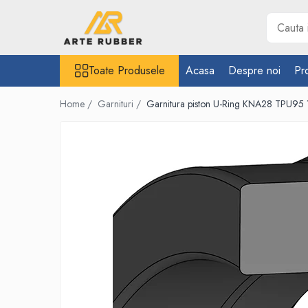
Toate Produsele
Toate Produsele
Acasa
Despre noi
Pr
Garnituri
Inel O-Ring
Home /
Garnituri /
Garnitura piston U-Ring KNA28 TPU95 
Inele X-Ring
Etansare piston hidraulic
Profile din cauciuc
Snur din cauciuc
Cauciuc NBR (rezistent la uleiuri)
Cauciuc siliconic (MVQ)
Cauciuc EPDM spongios
Cauciuc Viton (FKM/FPM)
Cauciuc silicon spongios
Garnituri din cauciuc cu metal