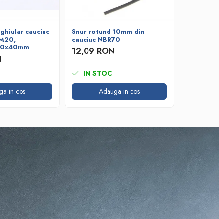
ghiular cauciuc
Snur rotund 10mm din
Snur rot
DM20,
cauciuc NBR70
cauciuc 
 10x40mm
12,09 RON
4,73 R
N
IN STOC
IN ST
ga in cos
Adauga in cos
A