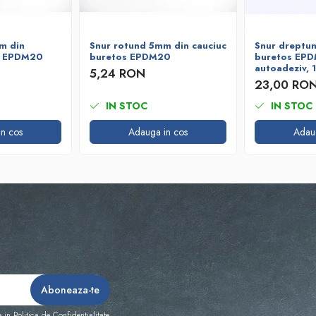
m din
Snur rotund 5mm din cauciuc
Snur dreptun
s EPDM20
buretos EPDM20
buretos EP
autoadeziv,
5,24 RON
23,00 RO
IN STOC
IN STOC
n cos
Adauga in cos
Adau
e in
Politica de Confidentialitate