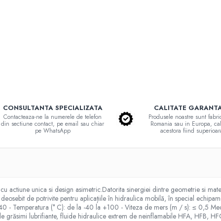
CONSULTANTA SPECIALIZATA
CALITATE GARANT
Contacteaza-ne la numerele de telefon
Produsele noastre sunt fabri
din sectiune contact, pe email sau chiar
Romania sau in Europa, cal
pe WhatsApp
acestora fiind superioar
u actiune unica si design asimetric.Datorita sinergiei dintre geometrie si materi
deosebit de potrivite pentru aplicațiile în hidraulica mobilă, în special echipa
≤ 40 - Temperatura (° C): de la -40 la +100 - Viteza de mers (m / s): ≤ 0,5 M
ză de grăsimi lubrifiante, fluide hidraulice extrem de neinflamabile HFA, HF