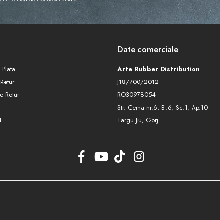
Date comerciale
 Plata
Arte Rubber Distribution
 Retur
J18/700/2012
e Retur
RO30978054
Str. Cerna nr.6, Bl.6, Sc.1, Ap.10
L
Targu Jiu, Gorj