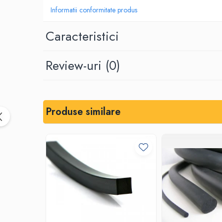
Informatii conformitate produs
Placi din cauciuc spongios
EPDM Spongios
Caracteristici
Placi din Marsit si Grafit
Marsit (clingherit)
Review-uri
(0)
Covoare cauciuc antiderapant
Covor din granule de cauciuc
Protectie la electrocutare
Covor electroizolant
Produse similare
Carton electroizolant - Prespan
Aparate reazem din neopren
Adeziv lipire/reparare cauciuc
Benzi transportoare
Banda transportoare din cauciuc
Placa cauciucare tamburi
Racleti benzi transportoare