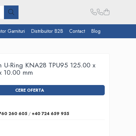
tor Garnituri
Distribuitor B2B
Contact
Blog
on U-Ring KNA28 TPU95 125.00 x
 x 10.00 mm
CERE OFERTA
760 260 605
/
+40 724 659 955