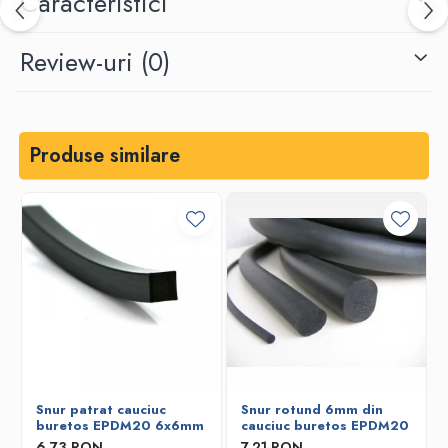
Caracteristici
Review-uri
(0)
Produse similare
Snur patrat cauciuc
Snur rotund 6mm din
buretos EPDM20 6x6mm
cauciuc buretos EPDM20
6,73 RON
7,21 RON