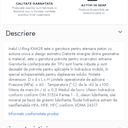
CALITATE GARANTATA
ACTIVI IN SEAP
Produsele noastre sunt fabricate in
Produse disponibile pe
Romania sau in Europa, calitatea
www.e-licitatie.ro
acestora fiind superioara.
Descriere
Inelul U-Ring KNA28 este o garnitura pentru etansare piston cu
actiune unica si design asimetric.Datorita sinergiei dintre geometrie
si material, este o garnitura potrivita pentru incarcaturi extreme.
Garniturile confecționate din TPU sunt foarte robuste și sunt
deosebit de potrivite pentru aplicațiile în hidraulica mobilă, în
special echipamentele pentru deplasarea solului. Notatie
dimensiuni: D x d x L x H Limitele operaționale de aplicare: -
Presiune (MPa): ≤ 40 - Temperatura (° C): de la -40 la +100 -
Viteza de mers (m / s): ≤ 0,5 Mediul de lucru: Uleiuri hidraulice
conform conform DIN 51524 Partea 1 - 3, uleiuri lubrifiante, ulei
mineral pe bază de grăsimi lubrifiante, fluide hidraulice extrem de
neinflamabile HFA, HFB, HFC conform VDMA 24317.
Informatii conformitate produs