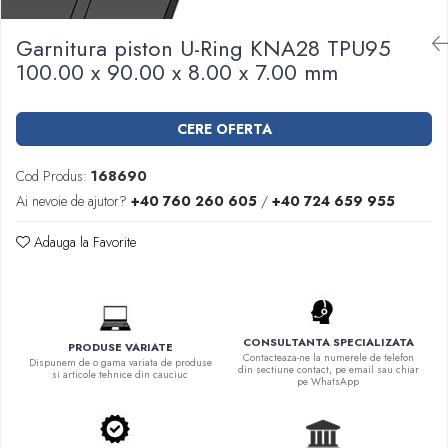
Garnituri racord filetat
Garnitura piston U-Ring KNA28 TPU95
Garnituri tip flanse
100.00 x 90.00 x 8.00 x 7.00 mm
Pentru etansari cu gauri de trecere a
prezoanelor (full face) conform DIN
86071
Pentru flanse plate cu umar (RF) conform
CERE OFERTA
DIN 2690
Cod Produs:
168690
Ai nevoie de ajutor?
+40 760 260 605
/
+40 724 659 955
Adauga la Favorite
CONSULTANTA SPECIALIZATA
PRODUSE VARIATE
Contacteaza-ne la numerele de telefon
Dispunem de o gama variata de produse
din sectiune contact, pe email sau chiar
si articole tehnice din cauciuc
pe WhatsApp